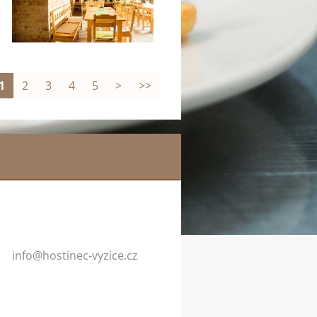
1
2
3
4
5
>
>>
info@hos
tinec-vy
zice.cz