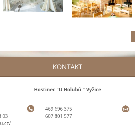
KONTAKT
Hostinec "U Holubů " Vyžice
469 696 375
 03
607 801 577
u.cz/