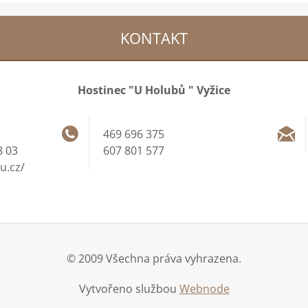
KONTAKT
Hostinec "U Holubů " Vyžice
469 696 375
 03
607 801 577
u.cz/
© 2009 Všechna práva vyhrazena.
Vytvořeno službou
Webnode