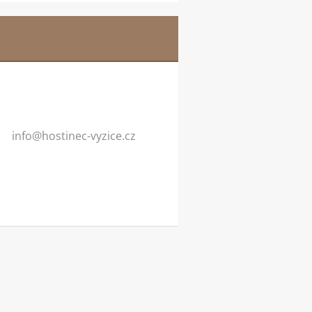
info@hos
tinec-vy
zice.cz