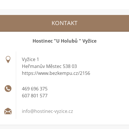
KONTAKT
Hostinec "U Holubů " Vyžice
Vyžice 1
Heřmanův Městec 538 03
https://www.bezkempu.cz/2156
469 696 375
607 801 577
info@hos
tinec-vy
zice.cz