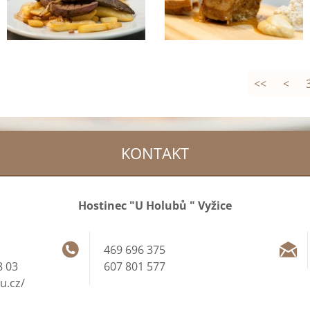
<<
<
KONTAKT
Hostinec "U Holubů " Vyžice
469 696 375
 03
607 801 577
u.cz/