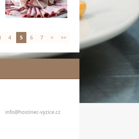
3
4
5
6
7
>
>>
info@hos
tinec-vy
zice.cz