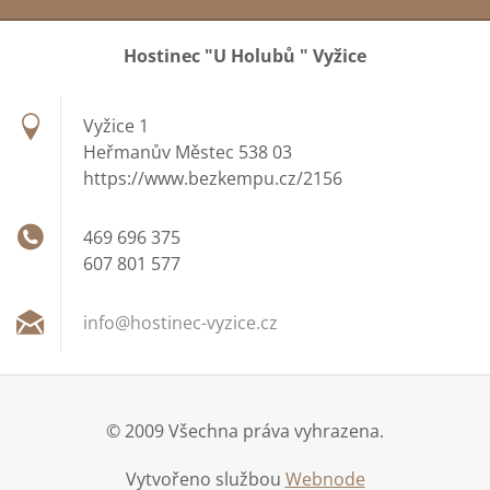
Hostinec "U Holubů " Vyžice
Vyžice 1
Heřmanův Městec 538 03
https://www.bezkempu.cz/2156
469 696 375
607 801 577
info@hos
tinec-vy
zice.cz
© 2009 Všechna práva vyhrazena.
Vytvořeno službou
Webnode