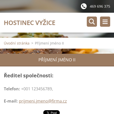
469 696 375
HOSTINEC VYŽICE
Úvodní stránka
>
Příjmení Jméno II
PŘÍJMENÍ JMÉNO II
Ředitel společnosti:
Telefon:
+001 123456789,
E-mail:
prijmeni.jmeno@firma.cz