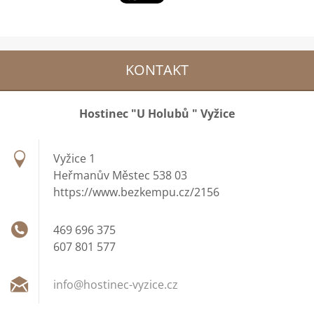
KONTAKT
Hostinec "U Holubů " Vyžice
Vyžice 1
Heřmanův Městec 538 03
https://www.bezkempu.cz/2156
469 696 375
607 801 577
info@hos
tinec-vy
zice.cz