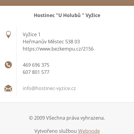
Hostinec "U Holubů " Vyžice
Vyžice 1
Heřmanův Městec 538 03
https://www.bezkempu.cz/2156
469 696 375
607 801 577
info@hos
tinec-vy
zice.cz
© 2009 Všechna práva vyhrazena.
Vytvořeno službou
Webnode