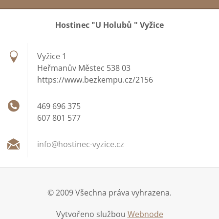
Hostinec "U Holubů " Vyžice
Vyžice 1
Heřmanův Městec 538 03
https://www.bezkempu.cz/2156
469 696 375
607 801 577
info@hos
tinec-vy
zice.cz
© 2009 Všechna práva vyhrazena.
Vytvořeno službou
Webnode