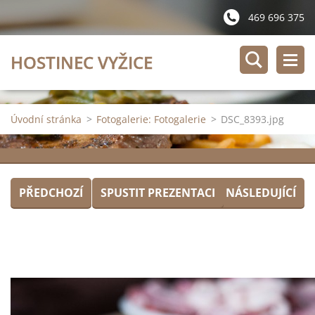
469 696 375
HOSTINEC VYŽICE
Úvodní stránka
>
Fotogalerie: Fotogalerie
>
DSC_8393.jpg
PŘEDCHOZÍ
SPUSTIT PREZENTACI
NÁSLEDUJÍCÍ